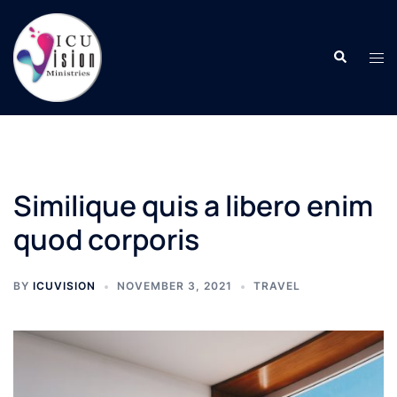
Skip
to
Search
content
Tog
men
Similique quis a libero enim
quod corporis
BY
ICUVISION
NOVEMBER 3, 2021
TRAVEL