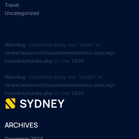
Travel
Uncategorized
Warning
: Undefined array key "width" in
/www/wwwroot/icuvisionministries.com/wp-
includes/media.php
on line
1300
Warning
: Undefined array key "height" in
/www/wwwroot/icuvisionministries.com/wp-
includes/media.php
on line
1301
ARCHIVES
December 2024